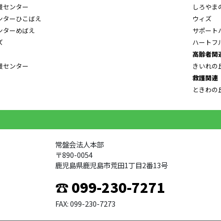
援センター
しろやま
ンターひこばえ
ウィズ
ンターめばえ
サポート
ズ
ハートフ
高齢者関
援センター
きいれの
救護関連
ときわの
常盤会法人本部
〒890-0054
鹿児島県鹿児島市荒田1丁目2番13号
☎ 099-230-7271
FAX: 099-230-7273