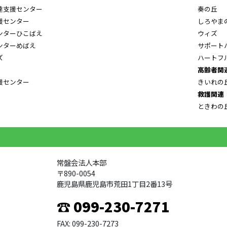
達支援センター
奏の丘
援センター
しろやま
ンターひこばえ
ウィズ
ンターめばえ
サポート
ズ
ハートフ
高齢者関
援センター
きいれの
救護関連
ときわの
常盤会法人本部
〒890-0054
鹿児島県鹿児島市荒田1丁目2番13号
☎ 099-230-7271
FAX: 099-230-7273