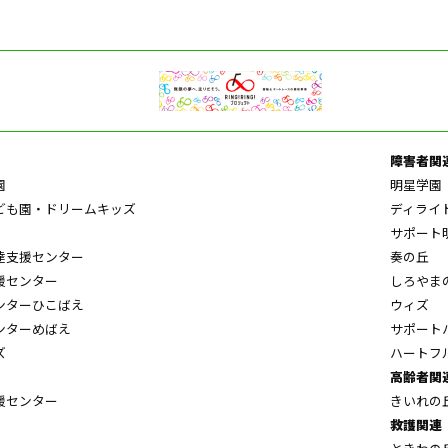
障害者関
園
明星学園
ども園・ドリームキッズ
ディライ
サポート
達支援センター
奏の丘
援センター
しろやま
ンターひこばえ
ウィズ
ンターめばえ
サポート
ズ
ハートフ
高齢者関
援センター
きいれの
救護関連