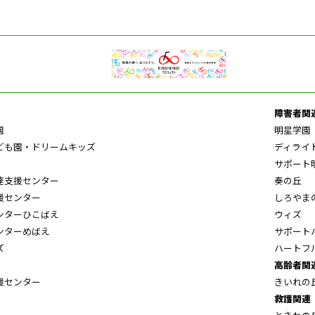
障害者関
園
明星学園
ども園・ドリームキッズ
ディライ
サポート
達支援センター
奏の丘
援センター
しろやま
ンターひこばえ
ウィズ
ンターめばえ
サポート
ズ
ハートフ
高齢者関
援センター
きいれの
救護関連